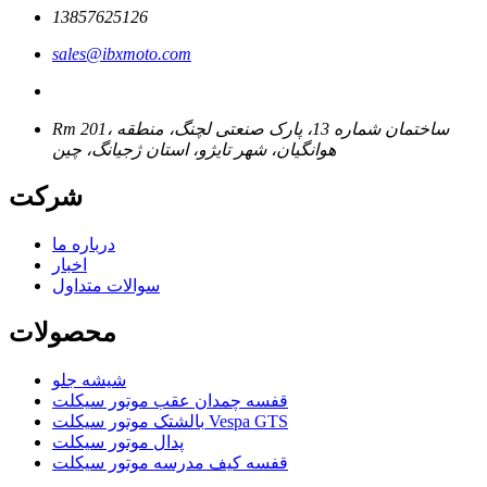
13857625126
sales@ibxmoto.com
Rm 201، ساختمان شماره 13، پارک صنعتی لچنگ، منطقه
هوانگیان، شهر تایژو، استان ژجیانگ، چین
شرکت
درباره ما
اخبار
سوالات متداول
محصولات
شیشه جلو
قفسه چمدان عقب موتور سیکلت
بالشتک موتور سیکلت Vespa GTS
پدال موتور سیکلت
قفسه کیف مدرسه موتور سیکلت