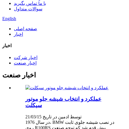
با ما تماس بگیرید
سوالات متداول
English
صفحه اصلی
اخبار
اخبار
اخبار شرکت
اخبار صنعت
اخبار صنعت
عملکرد و انتخاب شیشه جلو موتور
سیکلت
توسط ادمین در تاریخ 21/03/15
در سال 1976، BMW در نصب شیشه جلوی ثابت
روی R100RS پیش قدم شد که توجه صنعت