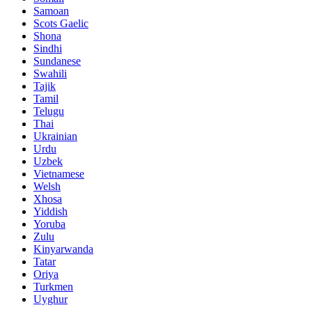
Samoan
Scots Gaelic
Shona
Sindhi
Sundanese
Swahili
Tajik
Tamil
Telugu
Thai
Ukrainian
Urdu
Uzbek
Vietnamese
Welsh
Xhosa
Yiddish
Yoruba
Zulu
Kinyarwanda
Tatar
Oriya
Turkmen
Uyghur